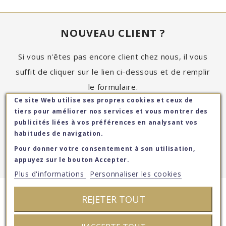
NOUVEAU CLIENT ?
Si vous n'êtes pas encore client chez nous, il vous
suffit de cliquer sur le lien ci-dessous et de remplir
le formulaire.
Ce site Web utilise ses propres cookies et ceux de
Ce site Web utilise ses propres cookies et ceux de
Ce site Web utilise ses propres cookies et ceux de
Après acceptation, vous recevrez sous quelques
tiers pour améliorer nos services et vous montrer des
tiers pour améliorer nos services et vous montrer des
tiers pour améliorer nos services et vous montrer des
jours vos identifiant et mot de passe par e-mail.
publicités liées à vos préférences en analysant vos
publicités liées à vos préférences en analysant vos
publicités liées à vos préférences en analysant vos
habitudes de navigation.
habitudes de navigation.
habitudes de navigation.
Pour donner votre consentement à son utilisation,
Pour donner votre consentement à son utilisation,
Pour donner votre consentement à son utilisation,
CRÉER UN COMPTE
appuyez sur le bouton Accepter.
appuyez sur le bouton Accepter.
appuyez sur le bouton Accepter.
Plus d'informations
Plus d'informations
Personnaliser les cookies
Personnaliser les cookies
Plus d'informations
Personnaliser les cookies
REJETER TOUT
REJETER TOUT
REJETER TOUT