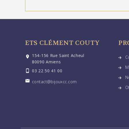
ETS CLÉMENT COUTY
PR
154-156 Rue Saint Acheul

C
80090 Amiens
M
03 22 50 41 00

N

contact@bijouxcc.com
O