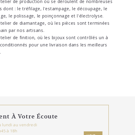
atelier de production où se déroulent de nombreuses
s dont : le tréfilage, l'estampage, le découpage, le
ge, le polissage, le poinçonnage et l'électrolyse.
atelier de diamantage, où les pièces sont terminées
main par nos artisans.
telier de finition, où les bijoux sont contrôlés un à
 conditionnés pour une livraison dans les meilleurs
.
ent À Votre Écoute
 lundi au vendredi
h45 à 18h