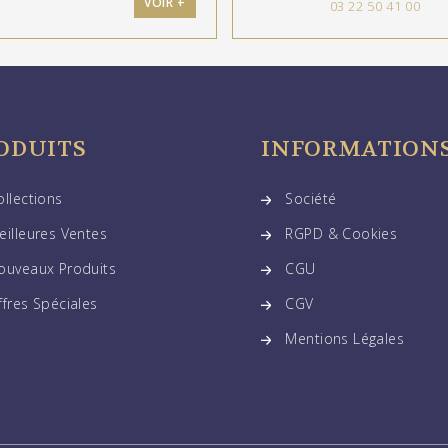
VOIR +
03 22 50 41 00
ODUITS
INFORMATION
ollections
Société
eilleures Ventes
RGPD & Cookies
ouveaux Produits
CGU
ffres Spéciales
CGV
Mentions Légales