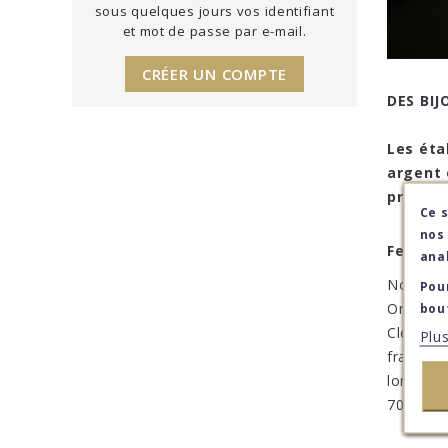
sous quelques jours vos identifiant
et mot de passe par e-mail.
CRÉER UN COMPTE
DES BIJ
Les éta
argent 
précieu
Ce s
Ce s
Ce s
nos
nos
nos
Femme,
ana
ana
ana
Nous pré
Pou
Pou
Pou
bou
bou
Or 14 ou
bou
Clément 
Plu
Plu
Plu
français
longévit
700 000 