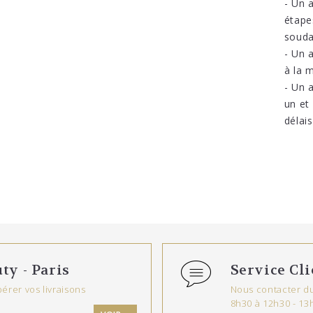
- Un 
étape
souda
- Un 
à la 
- Un a
un et
délais
ty - Paris
Service Cli
érer vos livraisons
Nous contacter du
8h30 à 12h30 - 13