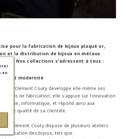
se pour la fabrication de bijoux plaqué or,
n et la distribution de bijoux en métaux
ances. Nos collections s’adressent à tous :
orer
orer
orer
s en
s en
s en
tion et modernité
reprise Clément Couty développe elle-même ses
s outils de fabrication, elle s'appuie sur l'innovation
ologique, informatique, et répond ainsi aux
ces de qualité de sa clientèle.
ciété Clément Couty dispose de plusieurs ateliers
a fabrication des bijoux, tels que :